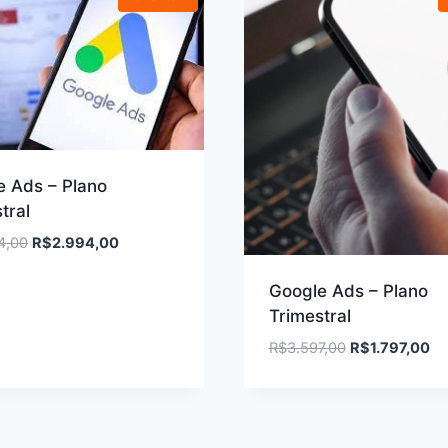
e Ads – Plano
tral
O
O
4,00
R$
2.994,00
preço
preço
original
atual
Google Ads – Plano
era:
é:
Trimestral
R$6.594,00.
R$2.994,00.
O
O
R$
3.597,00
R$
1.797,00
preço
pr
original
atu
era:
é:
R$3.597,00.
R$