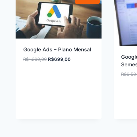
Google Ads – Plano Mensal
Googl
O
O
R$
1.299,00
R$
699,00
Semes
preço
preço
original
atual
R$
6.59
era:
é:
R$1.299,00.
R$699,00.