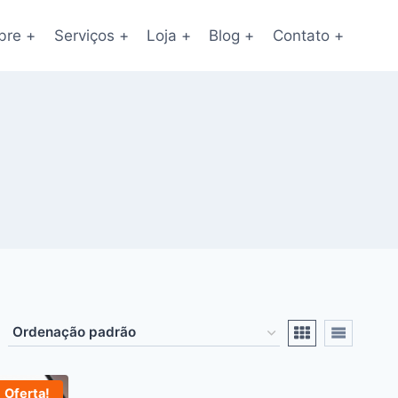
bre +
Serviços +
Loja +
Blog +
Contato +
Oferta!