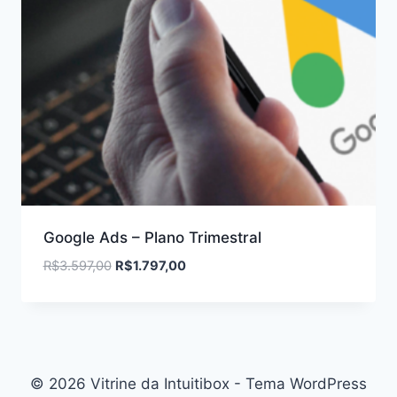
Google Ads – Plano Trimestral
O
O
R$
3.597,00
R$
1.797,00
preço
preço
original
atual
era:
é:
R$3.597,00.
R$1.797,00.
© 2026 Vitrine da Intuitibox - Tema WordPress