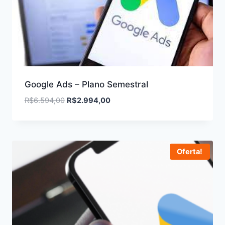
Google Ads – Plano Semestral
O
O
R$
6.594,00
R$
2.994,00
preço
preço
original
atual
era:
é:
R$6.594,00.
R$2.994,00.
Oferta!