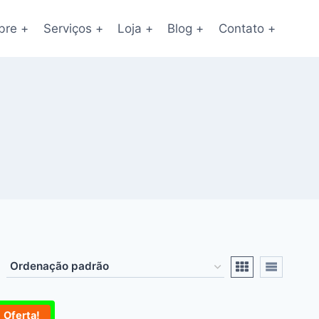
bre +
Serviços +
Loja +
Blog +
Contato +
Oferta!