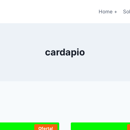
Home +
So
cardapio
Oferta!