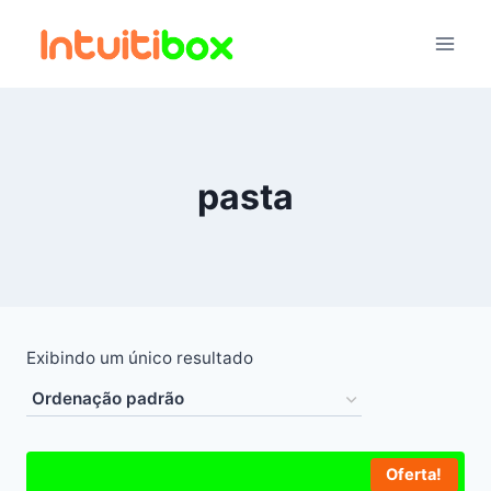
Pular
para
o
Conteúdo
pasta
Exibindo um único resultado
Oferta!