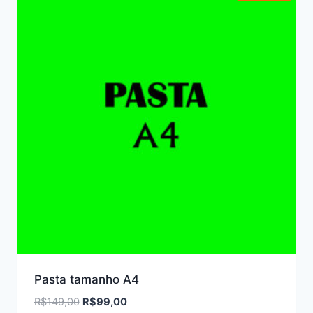
Pasta tamanho A4
O
O
R$
149,00
R$
99,00