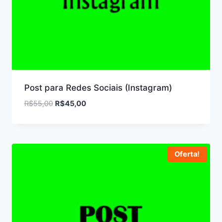
Post para Redes Sociais (Instagram)
O
O
R$
55,00
R$
45,00
preço
preço
original
atual
era:
é:
R$55,00.
R$45,00.
Oferta!