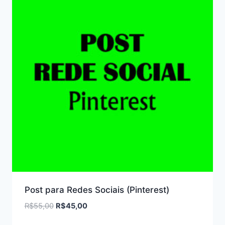
Post para Redes Sociais (Pinterest)
O
O
R$
55,00
R$
45,00
preço
preço