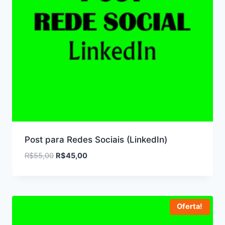
Post para Redes Sociais (LinkedIn)
O
O
R$
55,00
R$
45,00
preço
preço
original
atual
era:
é:
R$55,00.
R$45,00.
Oferta!