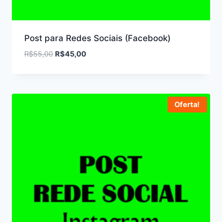
Post para Redes Sociais (Facebook)
O
O
R$
55,00
R$
45,00
preço
preço
original
atual
era:
é:
R$55,00.
R$45,00.
Oferta!