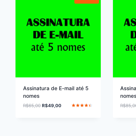
Assinatura de E-mail até 5
Assina
nomes
nome
O
O
R$
65,00
R$
49,00
R$
85,0
preço
preço
Avaliação
4.33
original
atual
de 5
era:
é:
R$65,00.
R$49,00.