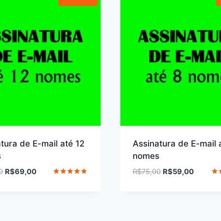
tura de E-mail até 12
Assinatura de E-mail 
s
nomes
O
O
O
O
0
R$
69,00
R$
75,00
R$
59,00
preço
preço
preço
preço
Avaliação
Ava
4.67
4.6
original
atual
original
atual
de 5
de 
era:
é:
era:
é:
R$85,00.
R$69,00.
R$75,00.
R$59,00