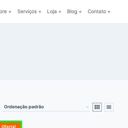
bre +
Serviços +
Loja +
Blog +
Contato +
Oferta!