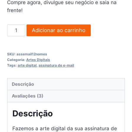
R$85,00.
R$69,00.
Compre agora, divulgue seu negócio e saia na
frente!
Assinatura
Adicionar ao carrinho
de
E-
mail
SKU:
assemail12nomes
até
Categoria:
Artes Digitais
Tags:
arte digital
,
assinatura de e-mail
12
nomes
quantidade
Descrição
Avaliações (3)
Descrição
Fazemos a arte digital da sua assinatura de