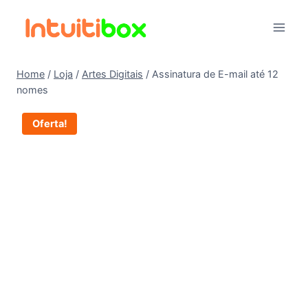
Pular
para
o
Conteúdo
Home
/
Loja
/
Artes Digitais
/
Assinatura de E-mail até 12
nomes
Oferta!