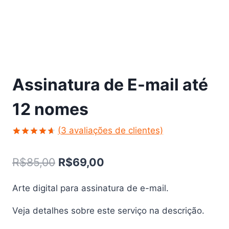
Assinatura de E-mail até
12 nomes
(
3
avaliações de clientes)
Avaliado
3
como
4.67
O
O
R$
85,00
R$
69,00
de 5, com
baseado
preço
preço
em
avaliações
Arte digital para assinatura de e-mail.
original
atual
de
clientes
Veja detalhes sobre este serviço na descrição.
era:
é: