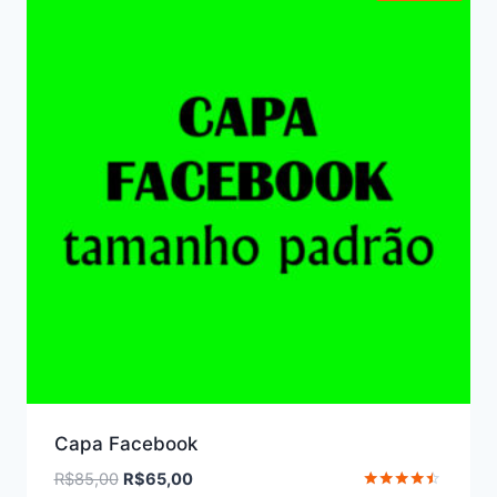
Capa Facebook
O
O
R$
85,00
R$
65,00