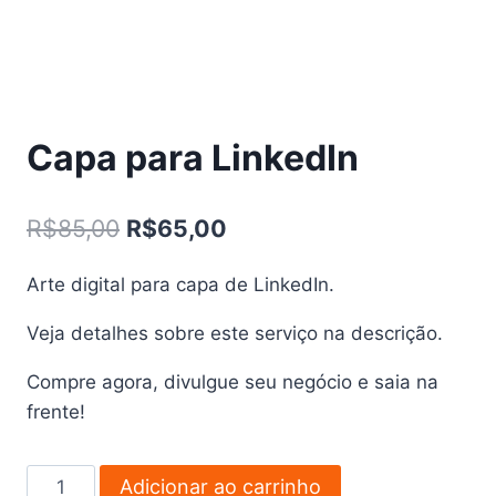
Capa para LinkedIn
O
O
R$
85,00
R$
65,00
preço
preço
Arte digital para capa de LinkedIn.
original
atual
Veja detalhes sobre este serviço na descrição.
era:
é:
R$85,00.
R$65,00.
Compre agora, divulgue seu negócio e saia na
frente!
Capa
Adicionar ao carrinho