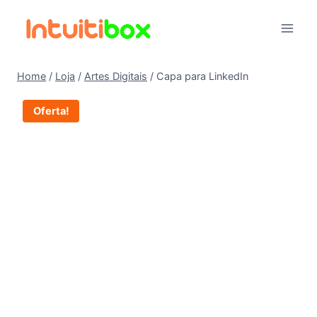
Pular
para
o
Conteúdo
Home
/
Loja
/
Artes Digitais
/
Capa para LinkedIn
Oferta!