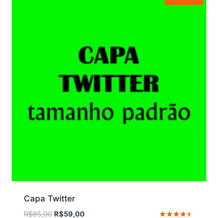
Capa Twitter
O
O
R$
85,00
R$
59,00