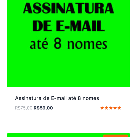
Assinatura de E-mail até 8 nomes
O
O
R$
75,00
R$
59,00
preço
preço
Avaliação
4.67
original
atual
de 5
era:
é:
R$75,00.
R$59,00.