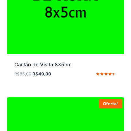
Cartão de Visita 8x5cm
O
O
R$
85,00
R$
49,00
preço
preço
Avaliação
4.33
original
atual
de 5
era:
é:
R$85,00.
R$49,00.
Oferta!