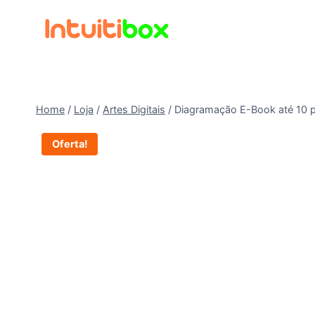
Pular
para
o
Conteúdo
Home
/
Loja
/
Artes Digitais
/
Diagramação E-Book até 10 
Oferta!