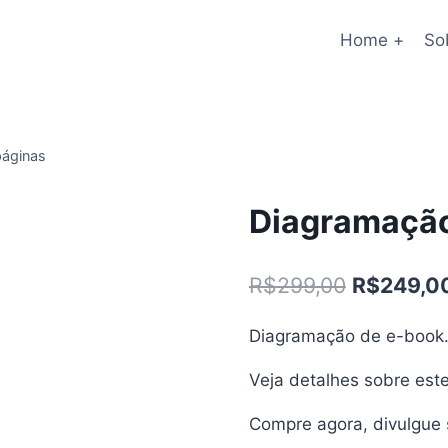
Home +
So
páginas
Diagramação
O
R$
299,00
R$
249,0
preço
Diagramação de e-book
original
Veja detalhes sobre este
era:
R$299,00
Compre agora, divulgue s