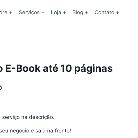
bre +
Serviços +
Loja +
Blog +
Contato +
 E-Book até 10 páginas
O
0
preço
.
atual
 serviço na descrição.
é:
.
R$249,00.
eu negócio e saia na frente!