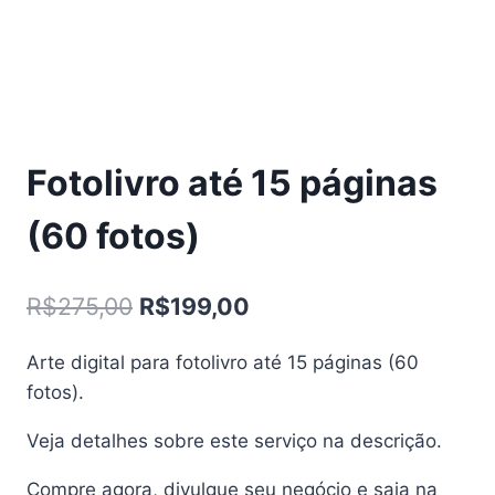
Fotolivro até 15 páginas
(60 fotos)
O
O
R$
275,00
R$
199,00
preço
preço
Arte digital para fotolivro até
15 páginas (60
original
atual
fotos)
.
era:
é:
Veja detalhes sobre este serviço na descrição.
R$275,00.
R$199,00.
Compre agora, divulgue seu negócio e saia na