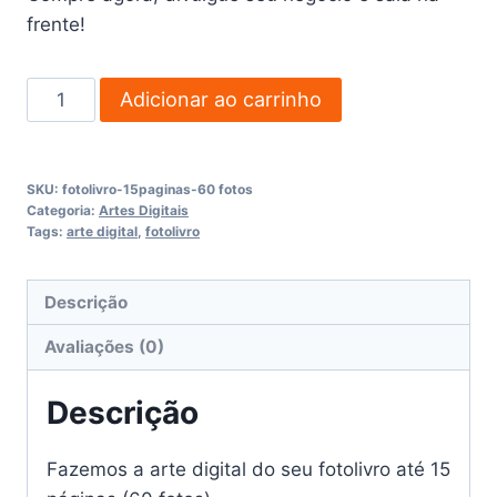
frente!
Fotolivro
Adicionar ao carrinho
até
15
páginas
SKU:
fotolivro-15paginas-60 fotos
(60
Categoria:
Artes Digitais
Tags:
arte digital
,
fotolivro
fotos)
quantidade
Descrição
Avaliações (0)
Descrição
Fazemos a arte digital do seu fotolivro até
15