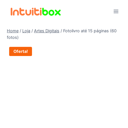
Pular
para
o
Conteúdo
Home
/
Loja
/
Artes Digitais
/
Fotolivro até 15 páginas (60
fotos)
Oferta!