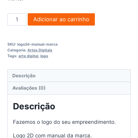
Logo
Adicionar ao carrinho
2D
com
manual
SKU:
logo2d-manual-marca
da
Categoria:
Artes Digitais
Tags:
arte digital
,
logo
marca
quantidade
Descrição
Avaliações (0)
Descrição
Fazemos o logo do seu empreendimento.
Logo 2D
com manual da marca.