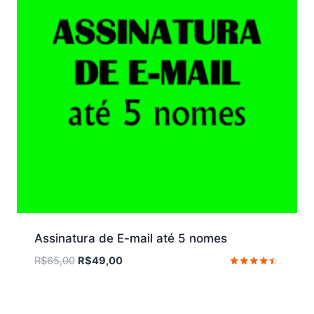
Assinatura de E-mail até 5 nomes
O
O
R$
65,00
R$
49,00
preço
preço
Avaliação
4.33
original
atual
de 5
era:
é: