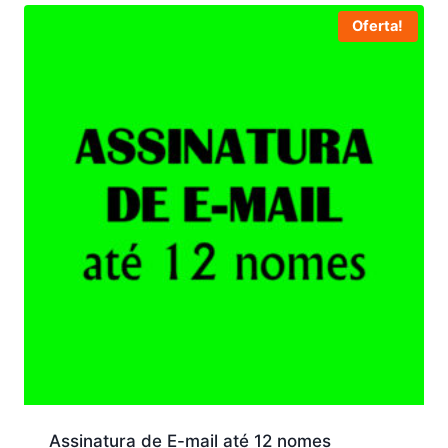
R$65,00.
R$49,00.
Oferta!
Assinatura de E-mail até 12 nomes