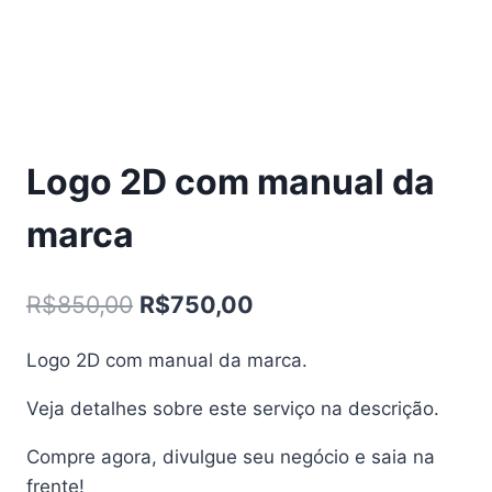
Logo 2D com manual da
marca
O
O
R$
850,00
R$
750,00
preço
preço
Logo 2D com manual da marca.
original
atual
Veja detalhes sobre este serviço na descrição.
era:
é:
R$850,00.
R$750,00.
Compre agora, divulgue seu negócio e saia na
frente!