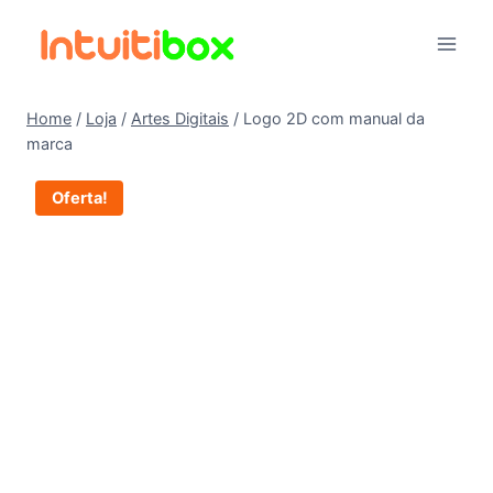
Pular
para
o
Conteúdo
Home
/
Loja
/
Artes Digitais
/
Logo 2D com manual da
marca
Oferta!