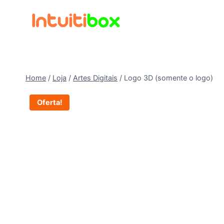
Pular
para
o
Conteúdo
Home
/
Loja
/
Artes Digitais
/
Logo 3D (somente o logo)
Oferta!