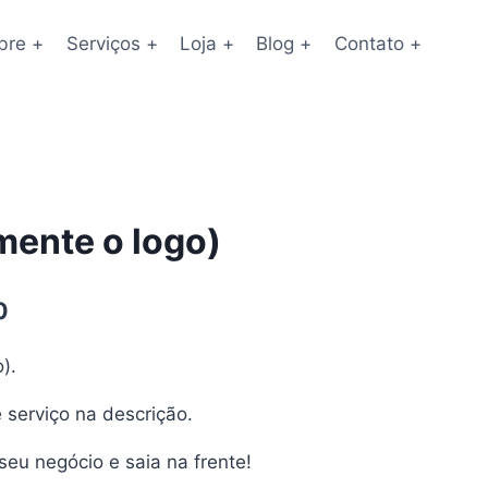
bre +
Serviços +
Loja +
Blog +
Contato +
mente o logo)
O
0
preço
).
atual
 serviço na descrição.
é:
.
R$650,00.
eu negócio e saia na frente!