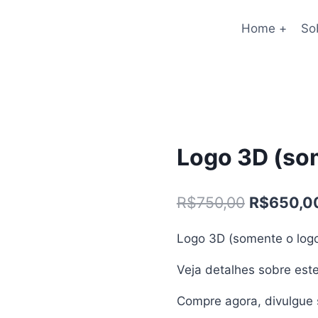
Home +
So
Logo 3D (so
O
R$
750,00
R$
650,0
preço
Logo 3D (somente o logo
original
Veja detalhes sobre este
era:
R$750,00
Compre agora, divulgue s