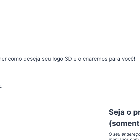
her como deseja seu logo 3D e o criaremos para você!
s.
Seja o p
(somente
O seu endereço
marcados co