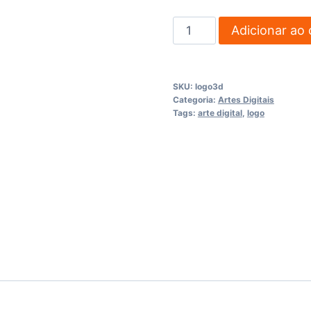
Logo
Adicionar ao 
3D
(somente
o
SKU:
logo3d
logo)
Categoria:
Artes Digitais
Tags:
arte digital
,
logo
quantidade