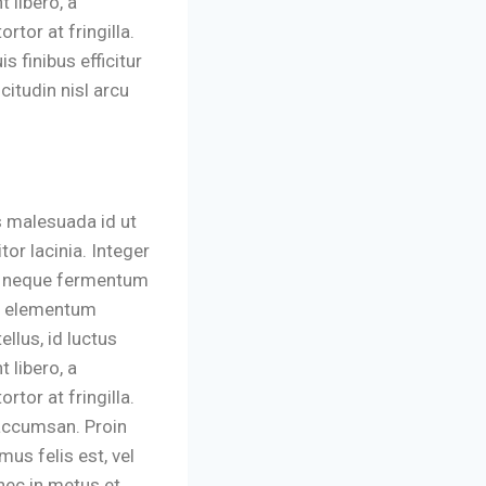
 libero, a
rtor at fringilla.
s finibus efficitur
icitudin nisl arcu
s malesuada id ut
or lacinia. Integer
et neque fermentum
nc elementum
llus, id luctus
 libero, a
rtor at fringilla.
 accumsan. Proin
mus felis est, vel
nec in metus et