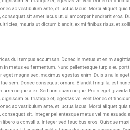
dignissim eu tristique et, egestas vel velit.Donec et tincidunt
nec ac vestibulum ante, et luctus lacus. Morbi aliquet quis to
, consequat sit amet lacus ut, ullamcorper hendrerit eros. Dui
ultricies, mauris ut dictum blandit, ex mi finibus risus, et soll
ultrices dui tempus accumsan. Donec in metus et enim sagitti
m in metus eu fermentum. Nunc pellentesque turpis eu porttit
nar eget magna sed, maximus egestas enim. Duis a nulla eg
ae sem. Donec consequat ornare. Blandit fringilla, est nu
m urna neque a ex. Sed non quam neque. Proin eget gravida te
dignissim eu tristique et, egestas vel velit.Donec et tincidunt
nec ac vestibulum ante, et luctus lacus. Morbi aliquet quis to
n, consequat sit. Integer pellentesque metus vel malesuada
n libero a convallis. Integer sed faucibus eros. Quisque maxi
cibus non. Ut suscipit velit ultrices dui tempus accumsan. Do