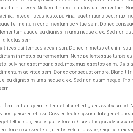
suada id ut eros. Nullam dictum in metus eu fermentum. Nu
 lacinia. Integer lacus justo, pulvinar eget magna sed, maxi
 neque fermentum condimentum ac vitae sem. Donec consequa
c elementum augue, eu dignissim urna neque a ex. Sed non q
, id luctus sem.
it ultrices dui tempus accumsan. Donec in metus et enim sagi
dictum in metus eu fermentum. Nunc pellentesque turpis eu p
usto, pulvinar eget magna sed, maximus egestas enim. Duis a
mentum ac vitae sem. Donec consequat ornare. Blandit frin
, eu dignissim urna neque a ex. Sed non quam neque. Proin
 sem.
r fermentum quam, sit amet pharetra ligula vestibulum id. Nu
 non, placerat et nisi. Cras eu lectus ipsum. Integer et cursu
eget tellus non, iaculis porta lorem. Curabitur gravida accu
erit lorem consectetur, mattis velit molestie, sagittis massa