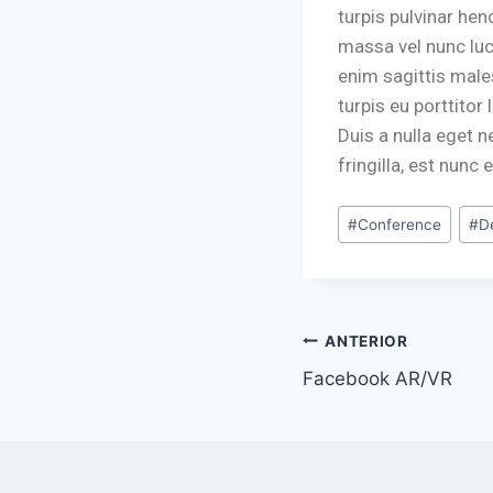
turpis pulvinar hen
massa vel nunc luc
enim sagittis male
turpis eu porttitor
Duis a nulla eget
fringilla, est nun
#
Conference
#
D
ANTERIOR
Facebook AR/VR