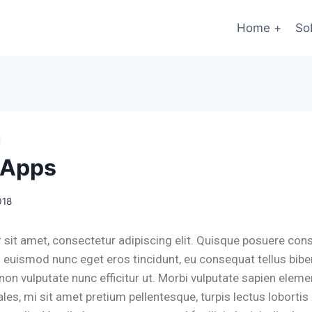
Home +
So
H
 Apps
018
sit amet, consectetur adipiscing elit. Quisque posuere cons
 euismod nunc eget eros tincidunt, eu consequat tellus bi
t, non vulputate nunc efficitur ut. Morbi vulputate sapien ele
les, mi sit amet pretium pellentesque, turpis lectus lobortis