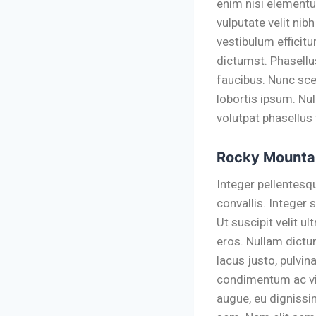
enim nisi elementum
vulputate velit nibh
vestibulum efficitur
dictumst. Phasellu
faucibus. Nunc sce
lobortis ipsum. N
volutpat phasellus
Rocky Mounta
Integer pellentesq
convallis. Integer 
Ut suscipit velit 
eros. Nullam dictu
lacus justo, pulvi
condimentum ac vit
augue, eu dignissi