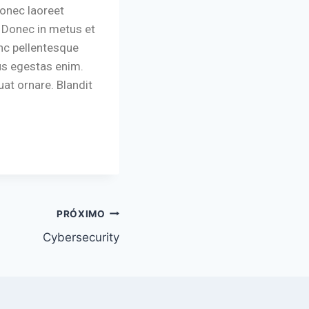
 Donec laoreet
. Donec in metus et
nc pellentesque
mus egestas enim.
t ornare. Blandit
PRÓXIMO
Cybersecurity