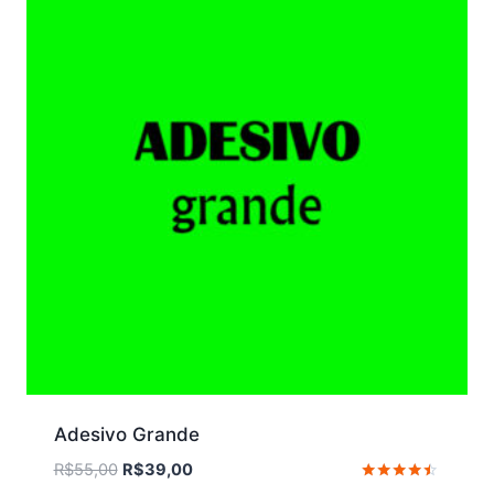
Adesivo Grande
O
O
R$
55,00
R$
39,00
Avaliação