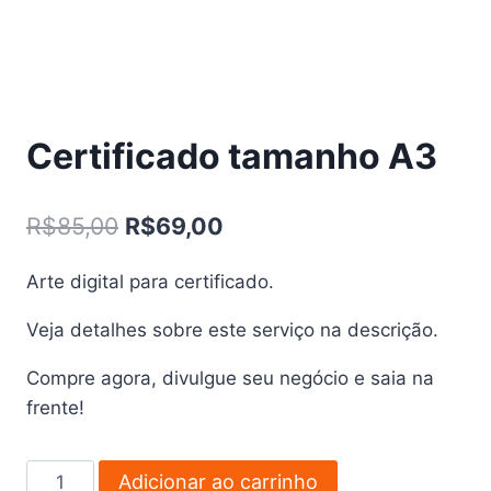
Certificado tamanho A3
O
O
R$
85,00
R$
69,00
preço
preço
Arte digital para certificado.
original
atual
Veja detalhes sobre este serviço na descrição.
era:
é:
R$85,00.
R$69,00.
Compre agora, divulgue seu negócio e saia na
frente!
Certificado
Adicionar ao carrinho