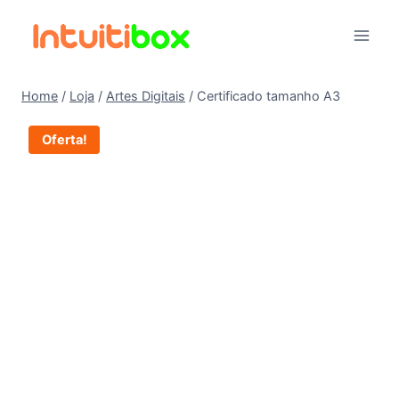
Pular
para
o
Conteúdo
Home
/
Loja
/
Artes Digitais
/
Certificado tamanho A3
Oferta!