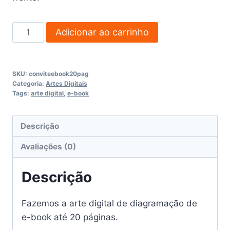
Diagramação
Adicionar ao carrinho
E-
Book
até
SKU:
conviteebook20pag
20
Categoria:
Artes Digitais
Tags:
arte digital
,
e-book
páginas
quantidade
Descrição
Avaliações (0)
Descrição
Fazemos a arte digital de diagramação de
e-book até 20 páginas.