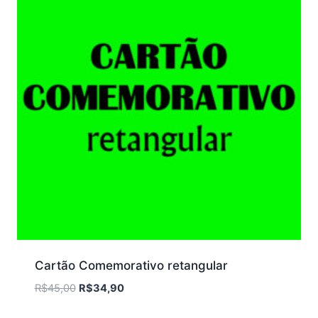
Cartão Comemorativo retangular
O
O
R$
45,00
R$
34,90
preço
preço