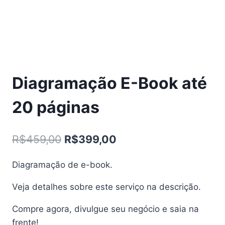
Diagramação E-Book até
20 páginas
O
O
R$
459,00
R$
399,00
preço
preço
Diagramação de e-book.
original
atual
Veja detalhes sobre este serviço na descrição.
era:
é:
R$459,00.
R$399,00.
Compre agora, divulgue seu negócio e saia na
frente!