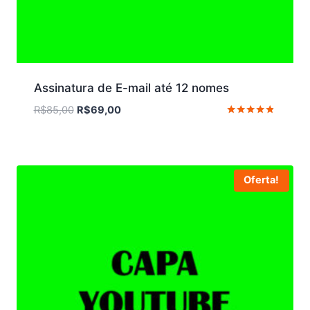
Assinatura de E-mail até 12 nomes
O
O
R$
85,00
R$
69,00
preço
preço
Avaliação
4.67
original
atual
de 5
era:
é:
R$85,00.
R$69,00.
Oferta!