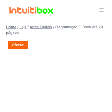
Pular
para
o
Conteúdo
Home
/
Loja
/
Artes Digitais
/
Diagramação E-Book até 20
páginas
Oferta!