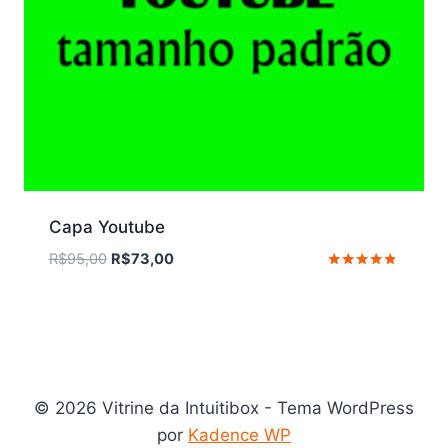
Capa Youtube
O
O
R$
95,00
R$
73,00
preço
preço
Avaliação
4.67
original
atual
de 5
era:
é:
R$95,00.
R$73,00.
© 2026 Vitrine da Intuitibox - Tema WordPress
por
Kadence WP