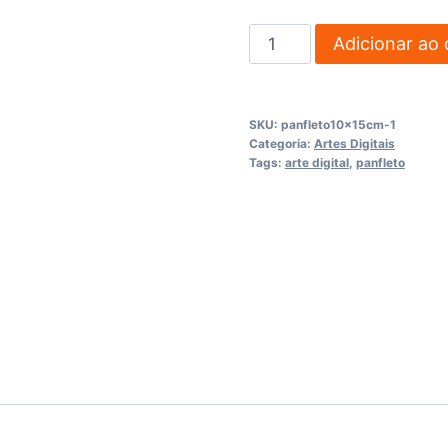
Panfleto
Adicionar ao 
15x21cm
quantidade
SKU:
panfleto10x15cm-1
Categoria:
Artes Digitais
Tags:
arte digital
,
panfleto