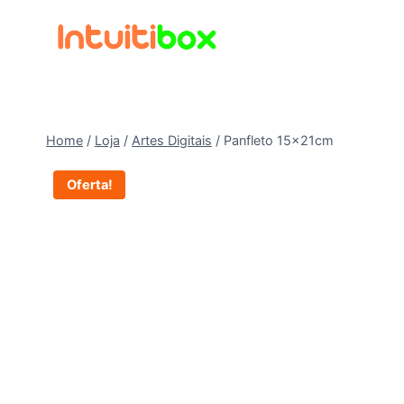
Pular
para
o
Conteúdo
Home
/
Loja
/
Artes Digitais
/
Panfleto 15x21cm
Oferta!