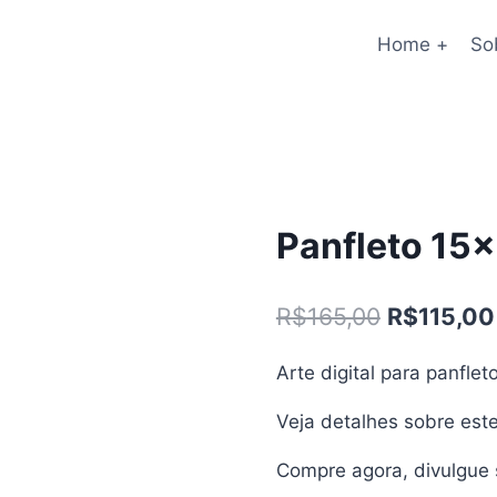
Home +
So
Panfleto 15
O
R$
165,00
R$
115,00
preço
Arte digital para panfleto
original
Veja detalhes sobre este
era:
R$165,00.
Compre agora, divulgue s