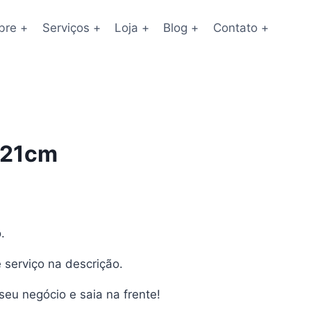
bre +
Serviços +
Loja +
Blog +
Contato +
x21cm
O
preço
.
atual
 serviço na descrição.
é:
R$115,00.
eu negócio e saia na frente!