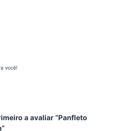
ra você!
rimeiro a avaliar “Panfleto
m”